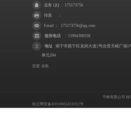
业务 QQ
:
175173756
传真
：
Email
：
175173756@qq.com
值班电话
：
15994300558
地址
南宁市邕宁区龙岗大道2号合景天峻广场5
单元204
百度
谷歌
千树有限公司
桂I
桂公网安备45010002451052号