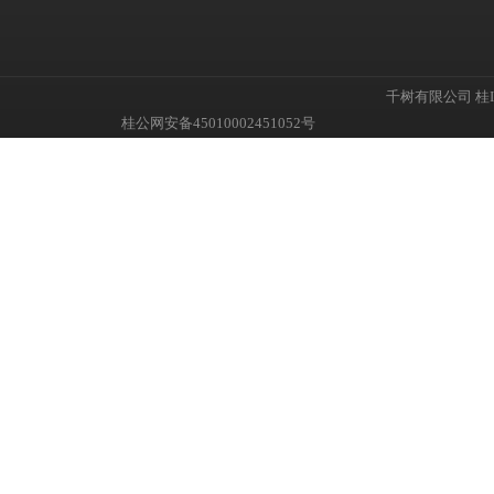
千树有限公司
桂I
桂公网安备45010002451052号