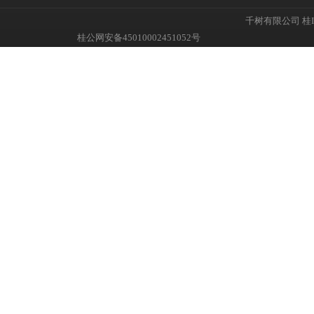
千树有限公司
桂I
桂公网安备45010002451052号