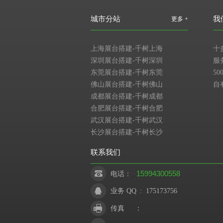
城市分站
我
更多 +
上海展台搭建-千树上海
十
深圳展台搭建-千树深圳
服
东莞展台搭建-千树东莞
5
佛山展台搭建-千树佛山
自
成都展台搭建-千树成都
合肥展台搭建-千树合肥
武汉展台搭建-千树武汉
长沙展台搭建-千树长沙
联系我们
15994300558
电话：
业务 QQ
:
175173756
传真
：