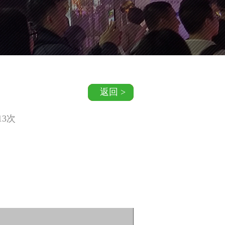
返回 >
13
次