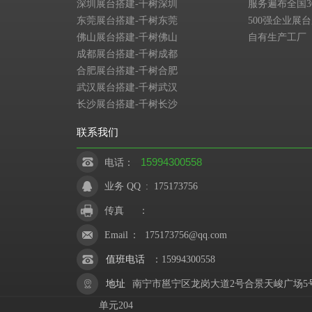
深圳展台搭建-千树深圳
服务遍布全国3
东莞展台搭建-千树东莞
500强企业展
佛山展台搭建-千树佛山
自有生产工厂
成都展台搭建-千树成都
合肥展台搭建-千树合肥
武汉展台搭建-千树武汉
长沙展台搭建-千树长沙
联系我们
15994300558
电话：
业务 QQ
:
175173756
传真
：
Email
：
175173756@qq.com
值班电话
：
15994300558
地址
南宁市邕宁区龙岗大道2号合景天峻广场5
单元204