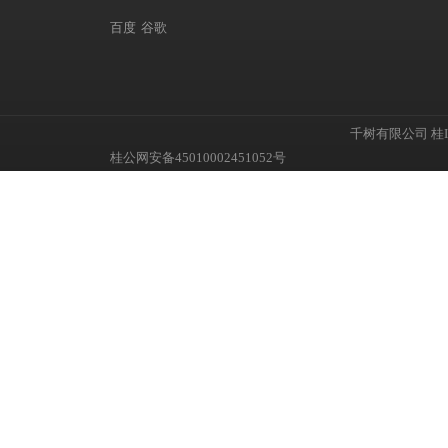
百度
谷歌
千树有限公司
桂I
桂公网安备45010002451052号